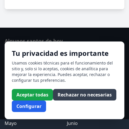
Algunos santos de hoy
Tu privacidad es importante
San Osvaldo de Maserfield
Santa Edith Stein (Sor Teresa Benedicta de la Cruz)
Usamos cookies técnicas para el funcionamiento del
sitio y, solo si lo aceptas, cookies de analítica para
Ver todos los santos de hoy
mejorar la experiencia. Puedes aceptar, rechazar o
configurar tus preferencias.
Acceso a los Meses
Aceptar todas
Rechazar no necesarias
Enero
Febrero
Configurar
Marzo
Abril
Mayo
Junio