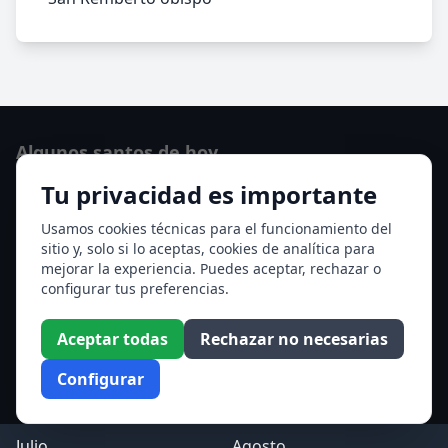
Algunos santos de hoy
Tu privacidad es importante
Santo Domingo de Guzmán
Ver todos los santos de hoy
Usamos cookies técnicas para el funcionamiento del
sitio y, solo si lo aceptas, cookies de analítica para
mejorar la experiencia. Puedes aceptar, rechazar o
Acceso a los Meses
configurar tus preferencias.
Enero
Febrero
Aceptar todas
Rechazar no necesarias
Marzo
Abril
Configurar
Mayo
Junio
Julio
Agosto