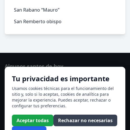
San Rabano “Mauro”
San Remberto obispo
Algunos santos de hoy
Tu privacidad es importante
San Lorenzo
Ver todos los santos de hoy
Usamos cookies técnicas para el funcionamiento del
sitio y, solo si lo aceptas, cookies de analítica para
mejorar la experiencia. Puedes aceptar, rechazar o
Acceso a los Meses
configurar tus preferencias.
Enero
Febrero
Aceptar todas
Rechazar no necesarias
Marzo
Abril