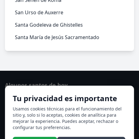
San Senén de Roma
San Urso de Auxerre
Santa Godeleva de Ghistelles
Santa María de Jesús Sacramentado
Algunos santos de hoy
Tu privacidad es importante
San Cayetano de Thiene
San Sixto II papa
Usamos cookies técnicas para el funcionamiento del
sitio y, solo si lo aceptas, cookies de analítica para
Ver todos los santos de hoy
mejorar la experiencia. Puedes aceptar, rechazar o
configurar tus preferencias.
Acceso a los Meses