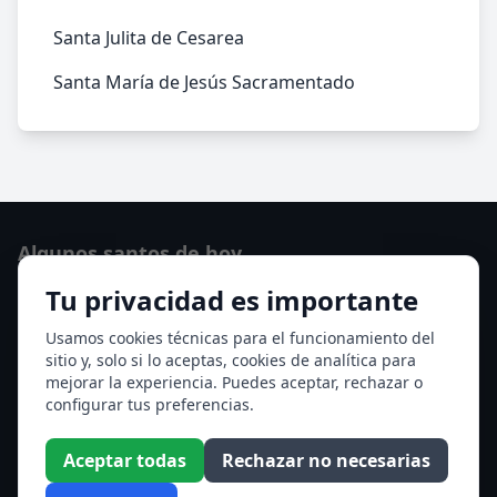
Santa Julita de Cesarea
Santa María de Jesús Sacramentado
Algunos santos de hoy
Tu privacidad es importante
San Osvaldo de Maserfield
Santa Edith Stein (Sor Teresa Benedicta de la Cruz)
Usamos cookies técnicas para el funcionamiento del
sitio y, solo si lo aceptas, cookies de analítica para
Ver todos los santos de hoy
mejorar la experiencia. Puedes aceptar, rechazar o
configurar tus preferencias.
Acceso a los Meses
Aceptar todas
Rechazar no necesarias
Enero
Febrero