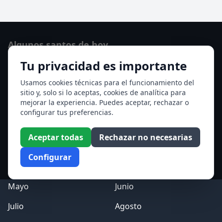
Algunos santos de hoy
Tu privacidad es importante
San Cayetano de Thiene
San Sixto II papa
Usamos cookies técnicas para el funcionamiento del
sitio y, solo si lo aceptas, cookies de analítica para
Ver todos los santos de hoy
mejorar la experiencia. Puedes aceptar, rechazar o
configurar tus preferencias.
Acceso a los Meses
Aceptar todas
Rechazar no necesarias
Enero
Febrero
Configurar
Marzo
Abril
Mayo
Junio
Julio
Agosto