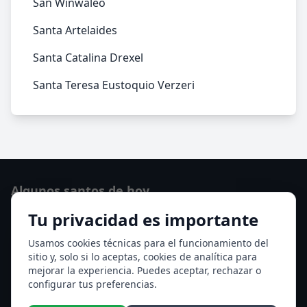
San Winwaleo
Santa Artelaides
Santa Catalina Drexel
Santa Teresa Eustoquio Verzeri
Algunos santos de hoy
Tu privacidad es importante
San Osvaldo de Maserfield
Santa Edith Stein (Sor Teresa Benedicta de la Cruz)
Usamos cookies técnicas para el funcionamiento del
sitio y, solo si lo aceptas, cookies de analítica para
Ver todos los santos de hoy
mejorar la experiencia. Puedes aceptar, rechazar o
configurar tus preferencias.
Acceso a los Meses