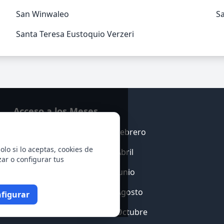
San Winwaleo
Sa
Santa Teresa Eustoquio Verzeri
Acceso a los Meses
Enero
Febrero
olo si lo aceptas, cookies de
Marzo
Abril
zar o configurar tus
Mayo
Junio
Julio
Agosto
figurar
Septiembre
Octubre