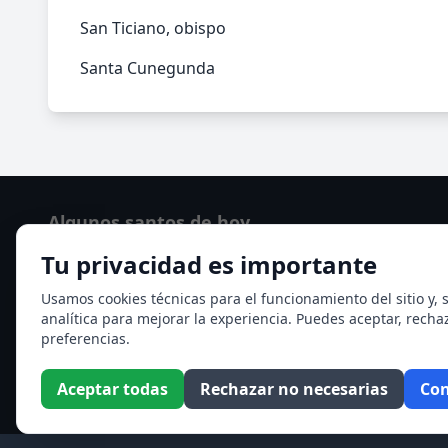
San Ticiano, obispo
Santa Cunegunda
Algunos santos de hoy
Tu privacidad es importante
San Cayetano de Thiene
San Sixto II papa
Usamos cookies técnicas para el funcionamiento del sitio y, s
analítica para mejorar la experiencia. Puedes aceptar, recha
Ver todos los santos de hoy
preferencias.
Aceptar todas
Rechazar no necesarias
Con