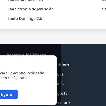
San Sofronio de Jerusalén
Sa
Santo Domingo Câm
Acceso a los Meses
Enero
Febrero
olo si lo aceptas, cookies de
Marzo
Abril
zar o configurar tus
Mayo
Junio
Julio
Agosto
figurar
Septiembre
Octubre