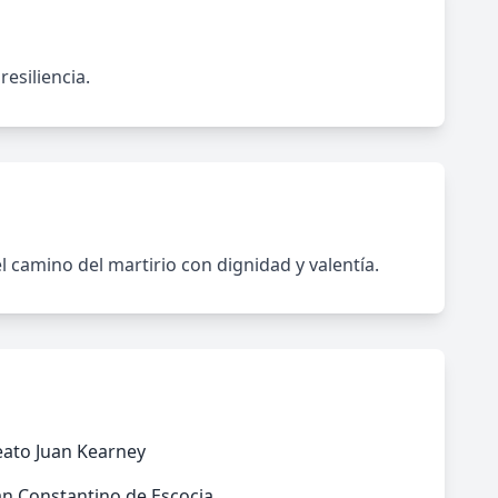
resiliencia.
l camino del martirio con dignidad y valentía.
eato Juan Kearney
n Constantino de Escocia