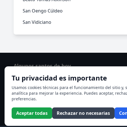
San Oengo Cúldeo
San Vidiciano
Algunos santos de hoy
Tu privacidad es importante
San Hormisda papa
Ver todos los santos de hoy
Usamos cookies técnicas para el funcionamiento del sitio y, s
analítica para mejorar la experiencia. Puedes aceptar, recha
preferencias.
Aceptar todas
Rechazar no necesarias
Con