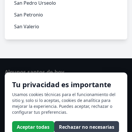
San Pedro Urseolo
San Petronio
San Valerio
Algunos santos de hoy
Tu privacidad es importante
San Cayetano de Thiene
San Sixto II papa
Usamos cookies técnicas para el funcionamiento del
sitio y, solo si lo aceptas, cookies de analítica para
Ver todos los santos de hoy
mejorar la experiencia. Puedes aceptar, rechazar o
configurar tus preferencias.
Acceso a los Meses
Aceptar todas
Rechazar no necesarias