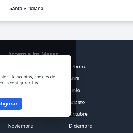
Santa Viridiana
Acceso a los Meses
Enero
Febrero
olo si lo aceptas, cookies de
Marzo
Abril
zar o configurar tus
Mayo
Junio
Julio
Agosto
figurar
Septiembre
Octubre
Noviembre
Diciembre