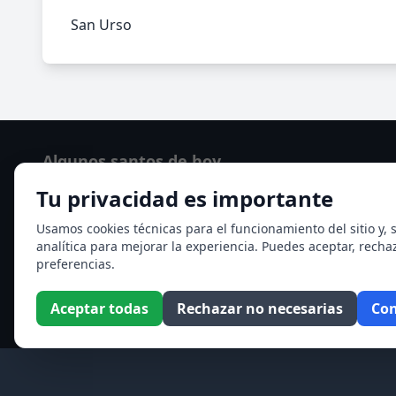
San Urso
Algunos santos de hoy
Tu privacidad es importante
San Hormisda papa
Ver todos los santos de hoy
Usamos cookies técnicas para el funcionamiento del sitio y, s
analítica para mejorar la experiencia. Puedes aceptar, recha
preferencias.
Aceptar todas
Rechazar no necesarias
Con