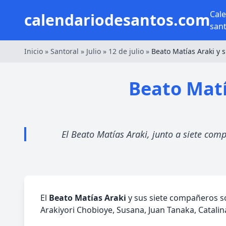
Cal
calendariodesantos.com
san
Inicio
»
Santoral
»
Julio
»
12 de julio
»
Beato Matías Araki y 
Beato Matí
El Beato Matías Araki, junto a siete com
El
Beato Matías Araki
y sus siete compañeros so
Arakiyori Chobioye, Susana, Juan Tanaka, Catalina,