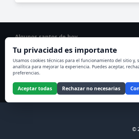
Algunos santos de hoy
Tu privacidad es importante
San Hormisda papa
Ver todos los santos de hoy
Usamos cookies técnicas para el funcionamiento del sitio y, s
analítica para mejorar la experiencia. Puedes aceptar, recha
preferencias.
Aceptar todas
Rechazar no necesarias
Con
© 