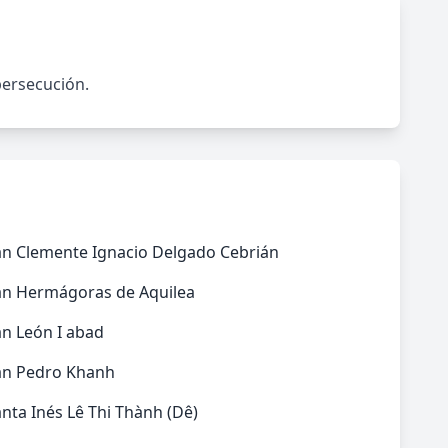
 persecución.
an Clemente Ignacio Delgado Cebrián
an Hermágoras de Aquilea
n León I abad
an Pedro Khanh
nta Inés Lê Thi Thành (Dê)