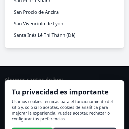
San Pedro Khanh
San Proclo de Ancira
San Vivenciolo de Lyon
Santa Inés Lê Thi Thành (Dê)
Algunos santos de hoy
Tu privacidad es importante
San Hormisda papa
Ver todos los santos de hoy
Usamos cookies técnicas para el funcionamiento del
sitio y, solo si lo aceptas, cookies de analítica para
mejorar la experiencia. Puedes aceptar, rechazar o
Acceso a los Meses
configurar tus preferencias.