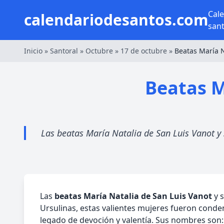
Cal
calendariodesantos.com
san
Inicio
»
Santoral
»
Octubre
»
17 de octubre
»
Beatas María 
Beatas M
Las beatas María Natalia de San Luis Vanot y 
Las
beatas María Natalia de San Luis Vanot
y s
Ursulinas, estas valientes mujeres fueron conde
legado de devoción y valentía. Sus nombres son: