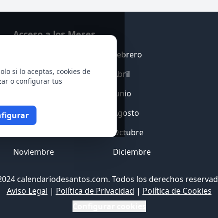
Acceso a los Meses
Enero
Febrero
olo si lo aceptas, cookies de
Marzo
Abril
zar o configurar tus
Mayo
Junio
Julio
Agosto
figurar
Septiembre
Octubre
Noviembre
Diciembre
2024 calendariodesantos.com. Todos los derechos reservad
Aviso Legal
|
Política de Privacidad
|
Política de Cookies
Configurar cookies