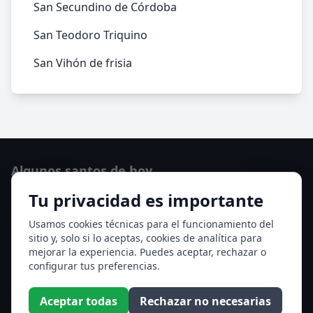
San Secundino de Córdoba
San Teodoro Triquino
San Vihón de frisia
Algunos santos de hoy
Tu privacidad es importante
San Cayetano de Thiene
San Sixto II papa
Usamos cookies técnicas para el funcionamiento del
sitio y, solo si lo aceptas, cookies de analítica para
Ver todos los santos de hoy
mejorar la experiencia. Puedes aceptar, rechazar o
configurar tus preferencias.
Acceso a los Meses
Aceptar todas
Rechazar no necesarias