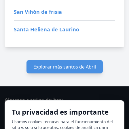
San Vihón de frisia
Santa Heliena de Laurino
Explorar más santos de Abril
Algunos santos de hoy
Tu privacidad es importante
San Cayetano de Thiene
San Sixto II papa
Usamos cookies técnicas para el funcionamiento del
sitio y, solo si lo aceptas, cookies de analítica para