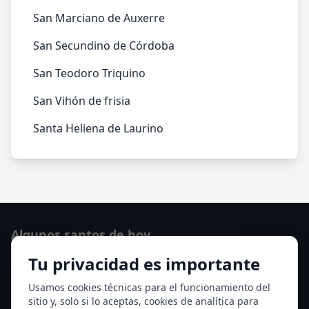
San Marciano de Auxerre
San Secundino de Córdoba
San Teodoro Triquino
San Vihón de frisia
Santa Heliena de Laurino
Algunos santos de hoy
Tu privacidad es importante
San Hormisda papa
Ver todos los santos de hoy
Usamos cookies técnicas para el funcionamiento del
sitio y, solo si lo aceptas, cookies de analítica para