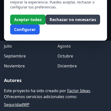
mejorar la experiencia. Puedes aceptar, rechazar o
Acceso a los Meses
configurar tus preferencias.
Enero
Febrero
Aceptar todas
Rechazar no necesarias
Marzo
Abril
Configurar
Mayo
Junio
Julio
Agosto
Septiembre
Octubre
Noviembre
Diciembre
Autores
Este proyecto ha sido creado por
Factor Ideas
.
Ofrecemos servicios adicionales como:
SeguridadWP