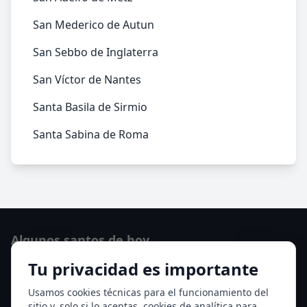
San Mederico de Autun
San Sebbo de Inglaterra
San Víctor de Nantes
Santa Basila de Sirmio
Santa Sabina de Roma
Algunos santos de hoy
Tu privacidad es importante
San Cayetano de Thiene
San Sixto II papa
Usamos cookies técnicas para el funcionamiento del
sitio y, solo si lo aceptas, cookies de analítica para