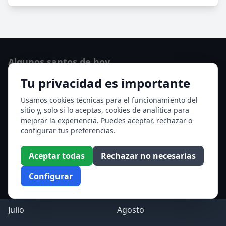
Algunos santos de hoy
Tu privacidad es importante
Santo Domingo de Guzmán
Ver todos los santos de hoy
Usamos cookies técnicas para el funcionamiento del
sitio y, solo si lo aceptas, cookies de analítica para
mejorar la experiencia. Puedes aceptar, rechazar o
Acceso a los Meses
configurar tus preferencias.
Enero
Febrero
Aceptar todas
Rechazar no necesarias
Marzo
Abril
Configurar
Mayo
Junio
Julio
Agosto