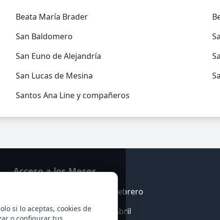
Beata María Brader
Be
San Baldomero
Sa
San Euno de Alejandría
Sa
San Lucas de Mesina
S
Santos Ana Line y compañeros
Acceso a los Meses
Enero
Febrero
olo si lo aceptas, cookies de
Marzo
Abril
zar o configurar tus