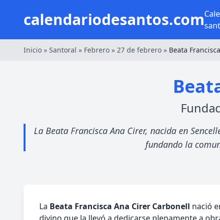
Cal
calendariodesantos.com
san
Inicio
»
Santoral
»
Febrero
»
27 de febrero
»
Beata Francisca
Beata
Fundad
La Beata Francisca Ana Cirer, nacida en Sencelle
fundando la comuni
La
Beata Francisca Ana Cirer Carbonell
nació en
divino que la llevó a dedicarse plenamente a ob