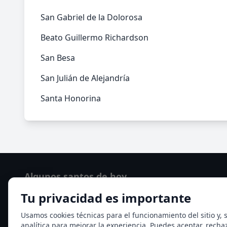
San Gabriel de la Dolorosa
Beato Guillermo Richardson
San Besa
San Julián de Alejandría
Santa Honorina
Algunos santos de hoy
Tu privacidad es importante
Santo Domingo de Guzmán
Ver todos los santos de hoy
Usamos cookies técnicas para el funcionamiento del sitio y, s
analítica para mejorar la experiencia. Puedes aceptar, recha