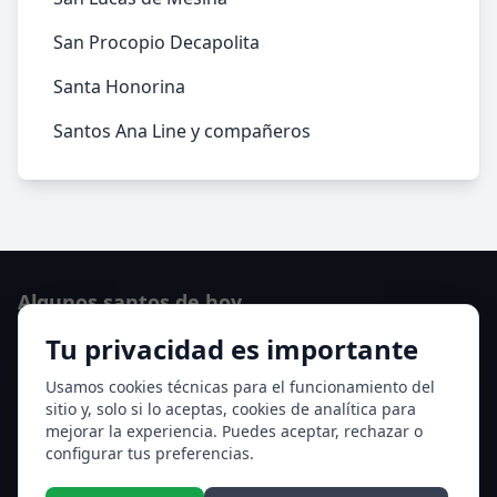
San Procopio Decapolita
Santa Honorina
Santos Ana Line y compañeros
Algunos santos de hoy
Tu privacidad es importante
Santo Domingo de Guzmán
Ver todos los santos de hoy
Usamos cookies técnicas para el funcionamiento del
sitio y, solo si lo aceptas, cookies de analítica para
mejorar la experiencia. Puedes aceptar, rechazar o
Acceso a los Meses
configurar tus preferencias.
Enero
Febrero