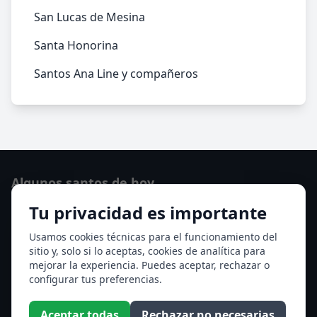
San Lucas de Mesina
Santa Honorina
Santos Ana Line y compañeros
Algunos santos de hoy
Tu privacidad es importante
San Lorenzo
Ver todos los santos de hoy
Usamos cookies técnicas para el funcionamiento del
sitio y, solo si lo aceptas, cookies de analítica para
mejorar la experiencia. Puedes aceptar, rechazar o
Acceso a los Meses
configurar tus preferencias.
Enero
Febrero
Aceptar todas
Rechazar no necesarias