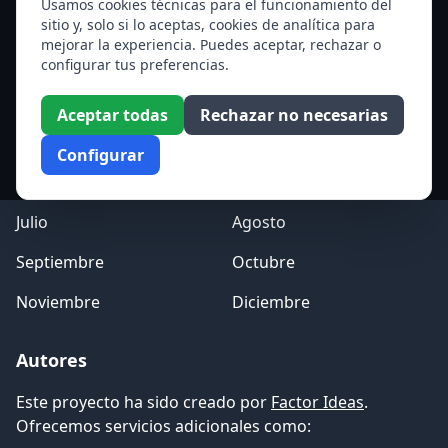
Ver todos los santos de hoy
Usamos cookies técnicas para el funcionamiento del
sitio y, solo si lo aceptas, cookies de analítica para
mejorar la experiencia. Puedes aceptar, rechazar o
Acceso a los Meses
configurar tus preferencias.
Enero
Febrero
Aceptar todas
Rechazar no necesarias
Marzo
Abril
Configurar
Mayo
Junio
Julio
Agosto
Septiembre
Octubre
Noviembre
Diciembre
Autores
Este proyecto ha sido creado por
Factor Ideas
.
Ofrecemos servicios adicionales como: