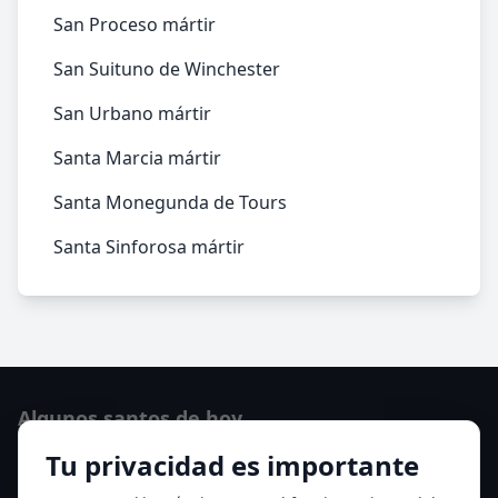
San Proceso mártir
San Suituno de Winchester
San Urbano mártir
Santa Marcia mártir
Santa Monegunda de Tours
Santa Sinforosa mártir
Algunos santos de hoy
Tu privacidad es importante
Santo Domingo de Guzmán