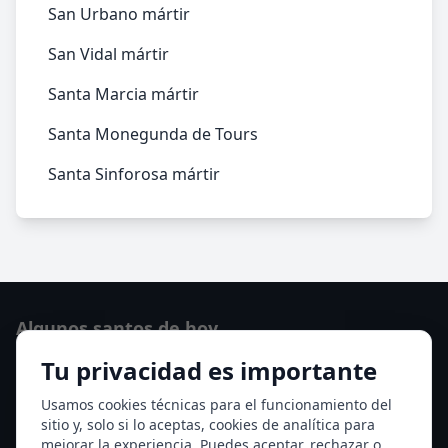
San Urbano mártir
San Vidal mártir
Santa Marcia mártir
Santa Monegunda de Tours
Santa Sinforosa mártir
Algunos santos de hoy
Tu privacidad es importante
San Osvaldo de Maserfield
Santa Edith Stein (Sor Teresa Benedicta de la Cruz)
Usamos cookies técnicas para el funcionamiento del
sitio y, solo si lo aceptas, cookies de analítica para
Ver todos los santos de hoy
mejorar la experiencia. Puedes aceptar, rechazar o