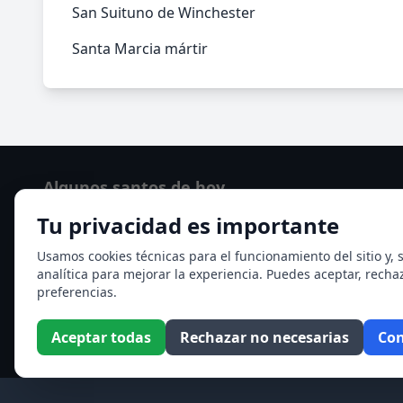
San Suituno de Winchester
Santa Marcia mártir
Algunos santos de hoy
Tu privacidad es importante
San Cayetano de Thiene
San Sixto II papa
Usamos cookies técnicas para el funcionamiento del sitio y, s
analítica para mejorar la experiencia. Puedes aceptar, recha
Ver todos los santos de hoy
preferencias.
Aceptar todas
Rechazar no necesarias
Con