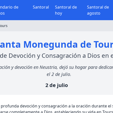
endario de
Santoral
Santoral de
Santoral de
tos
hoy
agosto
ours
anta Monegunda de Tou
de Devoción y Consagración a Dios en el
ión y devoción en Neustria, dejó su hogar para dedicar
el 2 de julio.
2 de julio
ofunda devoción y consagración a la oración durante el sigl
carse completamente a Dios, estableciendo su vida en Tours