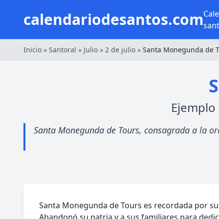
Cal
calendariodesantos.com
san
Inicio
»
Santoral
»
Julio
»
2 de julio
»
Santa Monegunda de T
S
Ejemplo 
Santa Monegunda de Tours, consagrada a la orac
Santa Monegunda de Tours es recordada por su pr
Abandonó su patria y a sus familiares para dedi