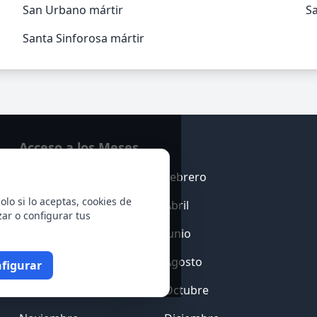
San Urbano mártir
Sa
Santa Sinforosa mártir
Acceso a los Meses
Enero
Febrero
olo si lo aceptas, cookies de
Marzo
Abril
zar o configurar tus
Mayo
Junio
Julio
Agosto
figurar
Septiembre
Octubre