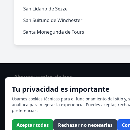
San Lídano de Sezze
San Suituno de Winchester
Santa Monegunda de Tours
Algunos santos de hoy
Tu privacidad es importante
San Cayetano de Thiene
San Sixto II papa
Usamos cookies técnicas para el funcionamiento del sitio y, s
analítica para mejorar la experiencia. Puedes aceptar, recha
Ver todos los santos de hoy
preferencias.
Aceptar todas
Rechazar no necesarias
Con