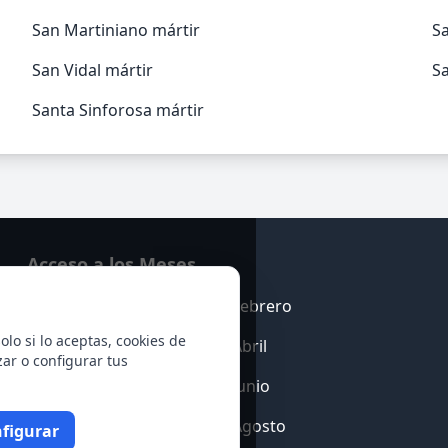
San Martiniano mártir
S
San Vidal mártir
Sa
Santa Sinforosa mártir
Acceso a los Meses
Enero
Febrero
olo si lo aceptas, cookies de
Marzo
Abril
zar o configurar tus
Mayo
Junio
Julio
Agosto
figurar