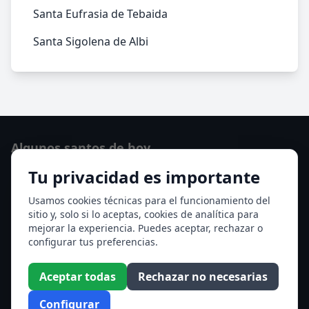
Santa Eufrasia de Tebaida
Santa Sigolena de Albi
Algunos santos de hoy
Tu privacidad es importante
San Cayetano de Thiene
San Sixto II papa
Usamos cookies técnicas para el funcionamiento del
sitio y, solo si lo aceptas, cookies de analítica para
Ver todos los santos de hoy
mejorar la experiencia. Puedes aceptar, rechazar o
configurar tus preferencias.
Acceso a los Meses
Aceptar todas
Rechazar no necesarias
Enero
Febrero
Configurar