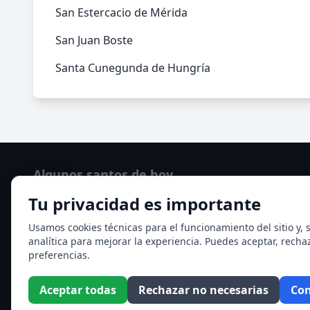
San Estercacio de Mérida
San Juan Boste
Santa Cunegunda de Hungría
Algunos santos de hoy
Tu privacidad es importante
Santo Domingo de Guzmán
Ver todos los santos de hoy
Usamos cookies técnicas para el funcionamiento del sitio y, s
analítica para mejorar la experiencia. Puedes aceptar, recha
preferencias.
Aceptar todas
Rechazar no necesarias
Con