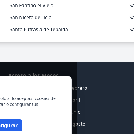
San Fantino el Viejo
S
San Niceta de Licia
S
Santa Eufrasia de Tebaida
Sa
Acceso a los Meses
Enero
Febrero
olo si lo aceptas, cookies de
Marzo
Abril
zar o configurar tus
Mayo
Junio
Julio
Agosto
figurar