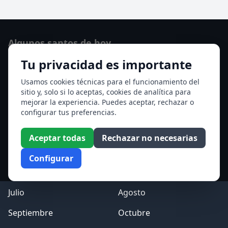
Algunos santos de hoy
Tu privacidad es importante
Santo Domingo de Guzmán
Ver todos los santos de hoy
Usamos cookies técnicas para el funcionamiento del
sitio y, solo si lo aceptas, cookies de analítica para
mejorar la experiencia. Puedes aceptar, rechazar o
Acceso a los Meses
configurar tus preferencias.
Enero
Febrero
Aceptar todas
Rechazar no necesarias
Marzo
Abril
Configurar
Mayo
Junio
Julio
Agosto
Septiembre
Octubre