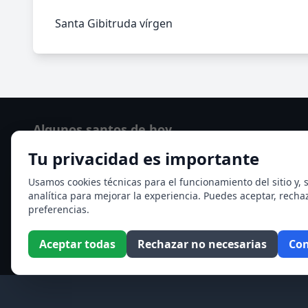
Santa Gibitruda vírgen
Algunos santos de hoy
Tu privacidad es importante
San Hormisda papa
Ver todos los santos de hoy
Usamos cookies técnicas para el funcionamiento del sitio y, s
analítica para mejorar la experiencia. Puedes aceptar, recha
preferencias.
Aceptar todas
Rechazar no necesarias
Con