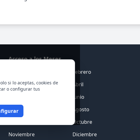
Acceso a los Meses
Enero
Febrero
olo si lo aceptas, cookies de
Marzo
Abril
zar o configurar tus
Mayo
Junio
Julio
Agosto
figurar
Septiembre
Octubre
Noviembre
Diciembre