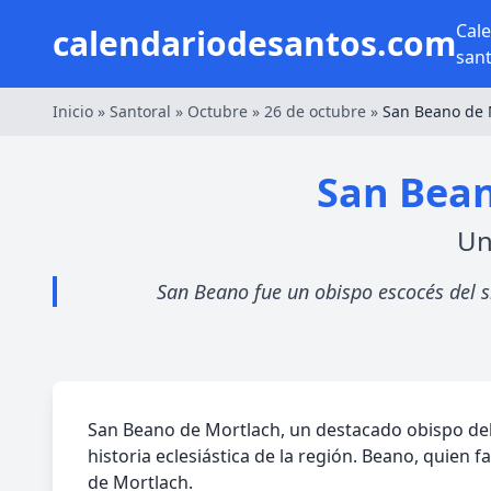
Cal
calendariodesantos.com
san
Inicio
»
Santoral
»
Octubre
»
26 de octubre
»
San Beano de 
San Bean
Un
San Beano fue un obispo escocés del si
San Beano de Mortlach, un destacado obispo del s
historia eclesiástica de la región. Beano, quien 
de Mortlach.