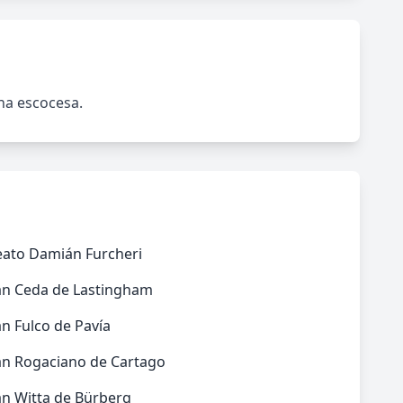
ana escocesa.
eato Damián Furcheri
an Ceda de Lastingham
n Fulco de Pavía
an Rogaciano de Cartago
an Witta de Bürberg