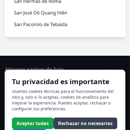
San Hermas de Roma
San José Dô Quang Hiên
San Pacomio de Tebaida
Algunos santos de hoy
Tu privacidad es importante
San Hormisda papa
Ver todos los santos de hoy
Usamos cookies técnicas para el funcionamiento del
sitio y, solo si lo aceptas, cookies de analítica para
mejorar la experiencia. Puedes aceptar, rechazar o
Acceso a los Meses
configurar tus preferencias.
Enero
Febrero
Aceptar todas
Rechazar no necesarias