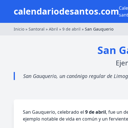
Cal
calendariodesantos.com
san
Inicio
»
Santoral
»
Abril
»
9 de abril
»
San Gauquerio
San G
Eje
San Gauquerio, un canónigo regular de Limoges,
San Gauquerio, celebrado el
9 de abril
, fue un d
ejemplo notable de vida en común y un ferviente 