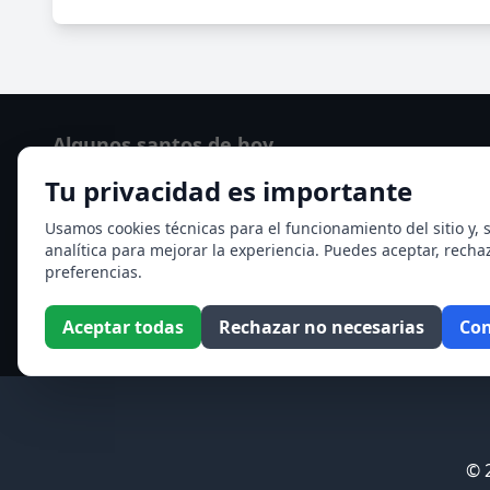
Algunos santos de hoy
Tu privacidad es importante
Santo Domingo de Guzmán
Ver todos los santos de hoy
Usamos cookies técnicas para el funcionamiento del sitio y, s
analítica para mejorar la experiencia. Puedes aceptar, recha
preferencias.
Aceptar todas
Rechazar no necesarias
Con
© 