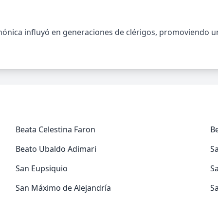
ónica influyó en generaciones de clérigos, promoviendo una
Beata Celestina Faron
B
Beato Ubaldo Adimari
S
San Eupsiquio
S
San Máximo de Alejandría
S