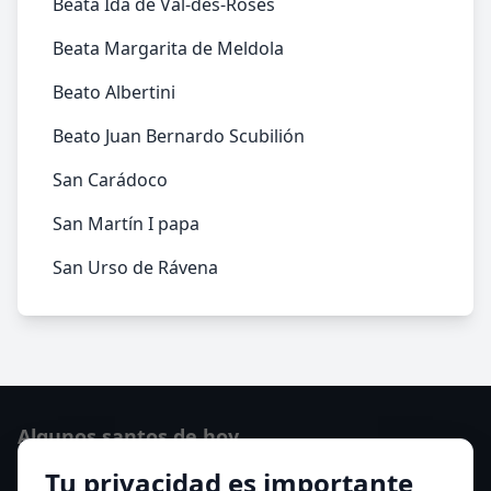
Beata Ida de Val-des-Roses
Beata Margarita de Meldola
Beato Albertini
Beato Juan Bernardo Scubilión
San Carádoco
San Martín I papa
San Urso de Rávena
Algunos santos de hoy
Tu privacidad es importante
San Hormisda papa