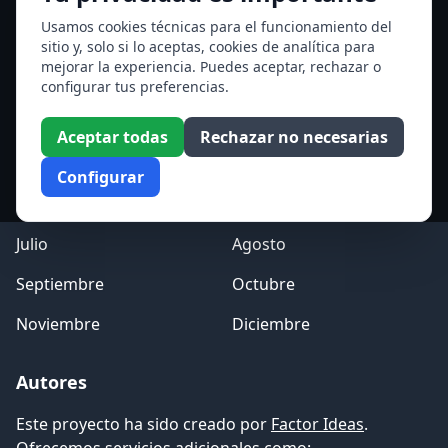
Ver todos los santos de hoy
Usamos cookies técnicas para el funcionamiento del
sitio y, solo si lo aceptas, cookies de analítica para
mejorar la experiencia. Puedes aceptar, rechazar o
Acceso a los Meses
configurar tus preferencias.
Enero
Febrero
Aceptar todas
Rechazar no necesarias
Marzo
Abril
Configurar
Mayo
Junio
Julio
Agosto
Septiembre
Octubre
Noviembre
Diciembre
Autores
Este proyecto ha sido creado por
Factor Ideas
.