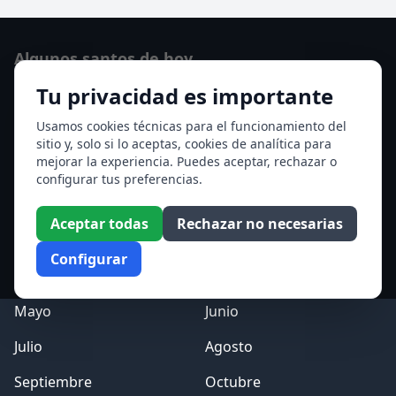
Algunos santos de hoy
Tu privacidad es importante
San Cayetano de Thiene
San Sixto II papa
Usamos cookies técnicas para el funcionamiento del
sitio y, solo si lo aceptas, cookies de analítica para
Ver todos los santos de hoy
mejorar la experiencia. Puedes aceptar, rechazar o
configurar tus preferencias.
Acceso a los Meses
Aceptar todas
Rechazar no necesarias
Enero
Febrero
Configurar
Marzo
Abril
Mayo
Junio
Julio
Agosto
Septiembre
Octubre