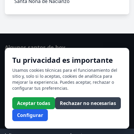
Santa Nona de Nacianzo
Algunos santos de hoy
Tu privacidad es importante
San Lorenzo
Ver todos los santos de hoy
Usamos cookies técnicas para el funcionamiento del
sitio y, solo si lo aceptas, cookies de analítica para
mejorar la experiencia. Puedes aceptar, rechazar o
Acceso a los Meses
configurar tus preferencias.
Enero
Febrero
Aceptar todas
Rechazar no necesarias
Marzo
Abril
Configurar
Mayo
Junio