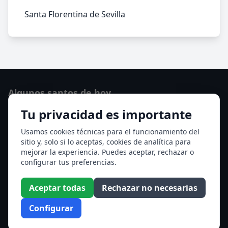
Santa Florentina de Sevilla
Algunos santos de hoy
Tu privacidad es importante
San Osvaldo de Maserfield
Santa Edith Stein (Sor Teresa Benedicta de la Cruz)
Usamos cookies técnicas para el funcionamiento del
sitio y, solo si lo aceptas, cookies de analítica para
Ver todos los santos de hoy
mejorar la experiencia. Puedes aceptar, rechazar o
configurar tus preferencias.
Acceso a los Meses
Aceptar todas
Rechazar no necesarias
Enero
Febrero
Configurar
Marzo
Abril