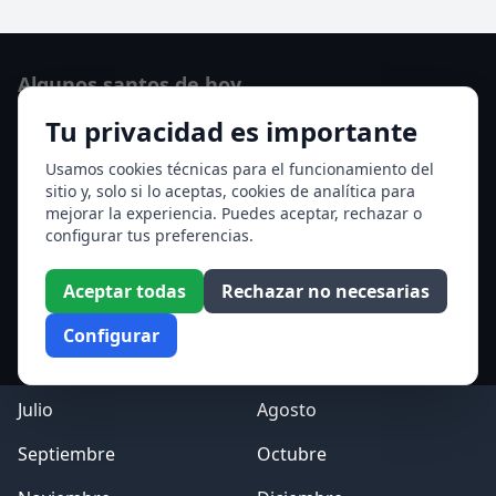
Algunos santos de hoy
Tu privacidad es importante
San Hormisda papa
Ver todos los santos de hoy
Usamos cookies técnicas para el funcionamiento del
sitio y, solo si lo aceptas, cookies de analítica para
mejorar la experiencia. Puedes aceptar, rechazar o
Acceso a los Meses
configurar tus preferencias.
Enero
Febrero
Aceptar todas
Rechazar no necesarias
Marzo
Abril
Configurar
Mayo
Junio
Julio
Agosto
Septiembre
Octubre