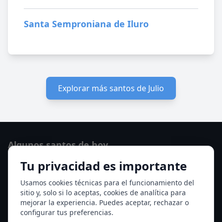
Santa Semproniana de Iluro
Explorar más santos de Julio
Algunos santos de hoy
Tu privacidad es importante
San Cayetano de Thiene
San Sixto II papa
Usamos cookies técnicas para el funcionamiento del
sitio y, solo si lo aceptas, cookies de analítica para
Ver todos los santos de hoy
mejorar la experiencia. Puedes aceptar, rechazar o
configurar tus preferencias.