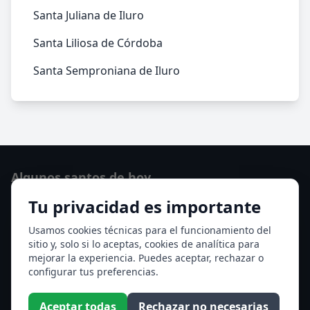
Santa Juliana de Iluro
Santa Liliosa de Córdoba
Santa Semproniana de Iluro
Algunos santos de hoy
Tu privacidad es importante
San Osvaldo de Maserfield
Santa Edith Stein (Sor Teresa Benedicta de la Cruz)
Usamos cookies técnicas para el funcionamiento del
sitio y, solo si lo aceptas, cookies de analítica para
Ver todos los santos de hoy
mejorar la experiencia. Puedes aceptar, rechazar o
configurar tus preferencias.
Acceso a los Meses
Aceptar todas
Rechazar no necesarias