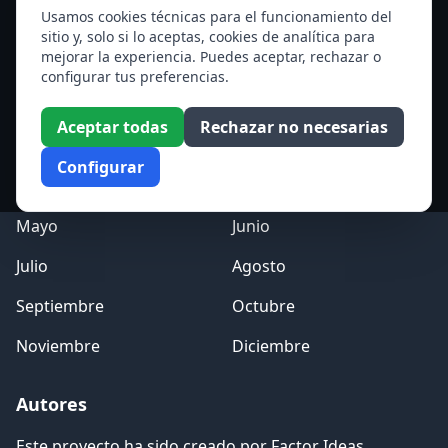
Santa Edith Stein (Sor Teresa Benedicta de la Cruz)
Usamos cookies técnicas para el funcionamiento del
sitio y, solo si lo aceptas, cookies de analítica para
Ver todos los santos de hoy
mejorar la experiencia. Puedes aceptar, rechazar o
configurar tus preferencias.
Acceso a los Meses
Aceptar todas
Rechazar no necesarias
Enero
Febrero
Configurar
Marzo
Abril
Mayo
Junio
Julio
Agosto
Septiembre
Octubre
Noviembre
Diciembre
Autores
Este proyecto ha sido creado por
Factor Ideas
.