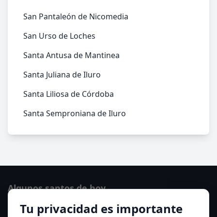
San Pantaleón de Nicomedia
San Urso de Loches
Santa Antusa de Mantinea
Santa Juliana de Iluro
Santa Liliosa de Córdoba
Santa Semproniana de Iluro
Algunos santos de hoy
Tu privacidad es importante
San Osvaldo de Maserfield