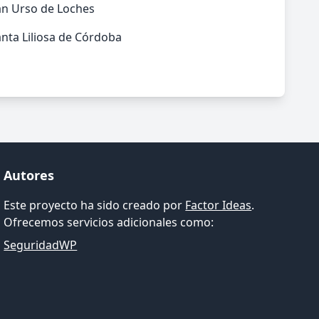
an Urso de Loches
nta Liliosa de Córdoba
Autores
Este proyecto ha sido creado por
Factor Ideas
.
Ofrecemos servicios adicionales como:
SeguridadWP