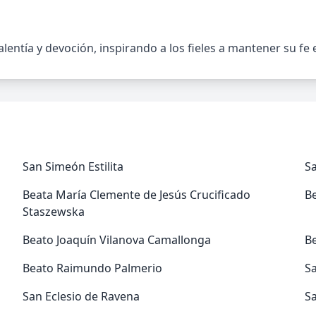
ntía y devoción, inspirando a los fieles a mantener su fe e
San Simeón Estilita
S
Beata María Clemente de Jesús Crucificado
B
Staszewska
Beato Joaquín Vilanova Camallonga
B
Beato Raimundo Palmerio
Sa
San Eclesio de Ravena
S