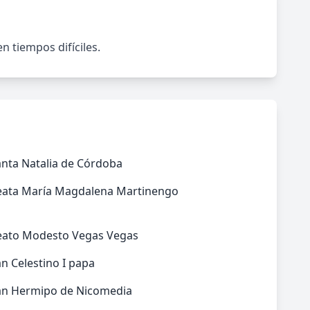
n tiempos difíciles.
anta Natalia de Córdoba
eata María Magdalena Martinengo
eato Modesto Vegas Vegas
n Celestino I papa
an Hermipo de Nicomedia