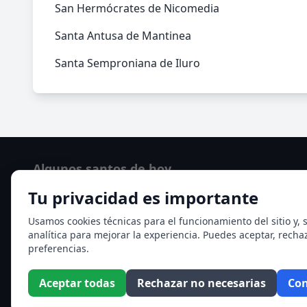
San Hermócrates de Nicomedia
Santa Antusa de Mantinea
Santa Semproniana de Iluro
Algunos santos de hoy
Tu privacidad es importante
San Cayetano de Thiene
San Sixto II papa
Usamos cookies técnicas para el funcionamiento del sitio y, s
analítica para mejorar la experiencia. Puedes aceptar, recha
Ver todos los santos de hoy
preferencias.
Aceptar todas
Rechazar no necesarias
Con