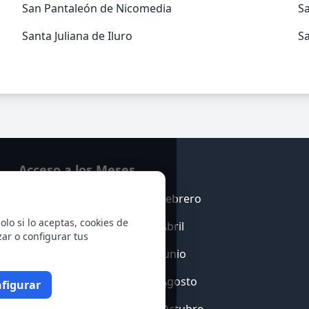
San Pantaleón de Nicomedia
S
Santa Juliana de Iluro
Sa
Acceso a los Meses
Enero
Febrero
olo si lo aceptas, cookies de
Marzo
Abril
zar o configurar tus
Mayo
Junio
Julio
Agosto
figurar