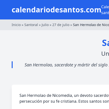
Cal
calendariodesantos.com
san
Inicio
»
Santoral
»
Julio
»
27 de julio
»
San Hermolao de Nic
S
Un
San Hermolao, sacerdote y mártir del siglo 
San Hermolao de Nicomedia, un devoto sacerdote
persecución por su fe cristiana. Estos santos so