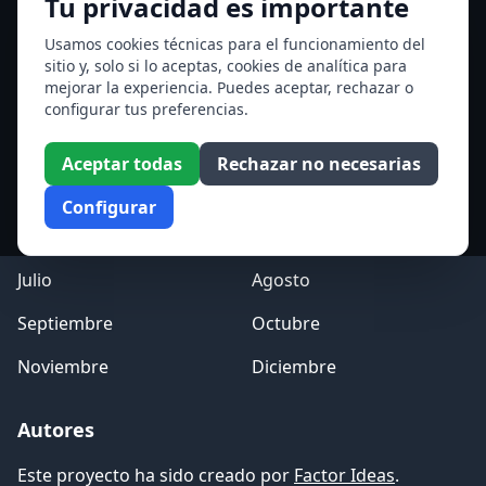
Tu privacidad es importante
San Hormisda papa
Ver todos los santos de hoy
Usamos cookies técnicas para el funcionamiento del
sitio y, solo si lo aceptas, cookies de analítica para
mejorar la experiencia. Puedes aceptar, rechazar o
Acceso a los Meses
configurar tus preferencias.
Enero
Febrero
Aceptar todas
Rechazar no necesarias
Marzo
Abril
Configurar
Mayo
Junio
Julio
Agosto
Septiembre
Octubre
Noviembre
Diciembre
Autores
Este proyecto ha sido creado por
Factor Ideas
.