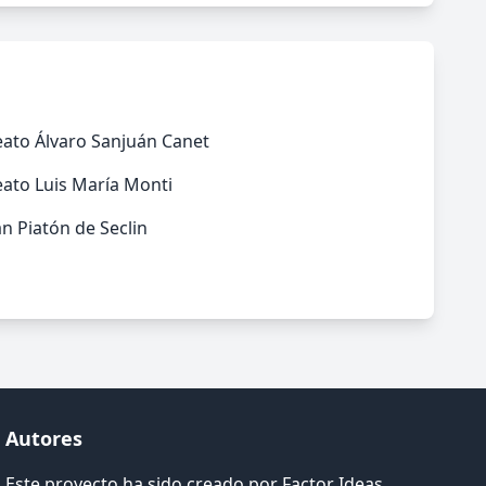
eato Álvaro Sanjuán Canet
ato Luis María Monti
n Piatón de Seclin
Autores
Este proyecto ha sido creado por
Factor Ideas
.