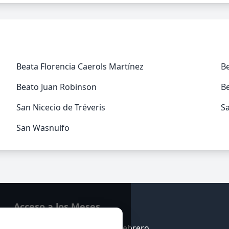
Beata Florencia Caerols Martínez
B
Beato Juan Robinson
Be
San Nicecio de Tréveris
Sa
San Wasnulfo
Acceso a los Meses
Enero
Febrero