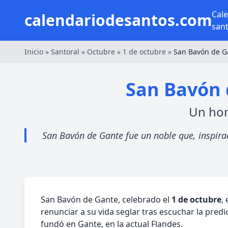
Cal
calendariodesantos.com
san
Inicio
»
Santoral
»
Octubre
»
1 de octubre
»
San Bavón de G
San Bavón d
Un hom
San Bavón de Gante fue un noble que, inspirad
San Bavón de Gante, celebrado el
1 de octubre
,
renunciar a su vida seglar tras escuchar la pre
fundó en Gante, en la actual Flandes.