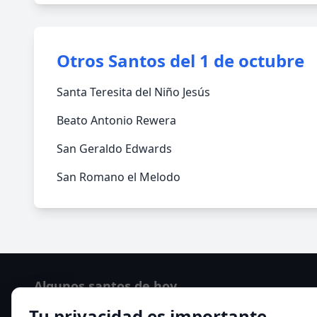
Otros Santos del 1 de octubre
Santa Teresita del Niño Jesús
Beato Antonio Rewera
San Geraldo Edwards
San Romano el Melodo
Algunos santos de hoy
Tu privacidad es importante
Santo Domingo de Guzmán