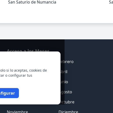
San Saturio de Numancia
Sa
Acceso a los Meses
Enero
Febrero
olo si lo aceptas, cookies de
Marzo
Abril
zar o configurar tus
Mayo
Junio
Julio
Agosto
figurar
Septiembre
Octubre
Noviembre
Diciembre