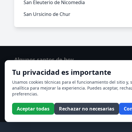
San Eleuterio de Nicomedia
San Ursicino de Chur
Algunos santos de hoy
Tu privacidad es importante
San Osvaldo de Maserfield
Santa Edith Stein (Sor Teresa Benedicta de la Cruz)
Usamos cookies técnicas para el funcionamiento del sitio y, s
analítica para mejorar la experiencia. Puedes aceptar, recha
Ver todos los santos de hoy
preferencias.
Aceptar todas
Rechazar no necesarias
Con