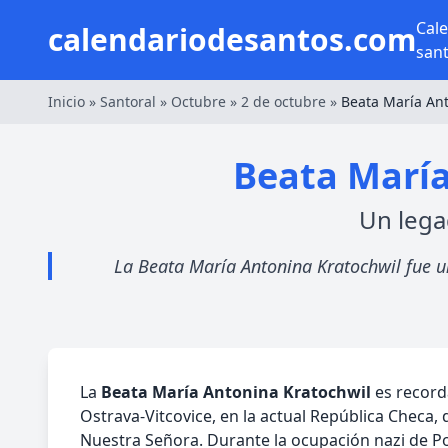
Cal
calendariodesantos.com
san
Inicio
»
Santoral
»
Octubre
»
2 de octubre
»
Beata María Ant
Beata María
Un lega
La Beata María Antonina Kratochwil fue un
La
Beata María Antonina Kratochwil
es record
Ostrava-Vitcovice, en la actual República Checa,
Nuestra Señora. Durante la ocupación nazi de Pol