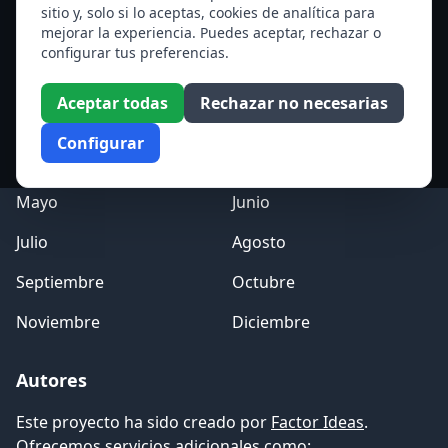
sitio y, solo si lo aceptas, cookies de analítica para
Ver todos los santos de hoy
mejorar la experiencia. Puedes aceptar, rechazar o
configurar tus preferencias.
Acceso a los Meses
Aceptar todas
Rechazar no necesarias
Enero
Febrero
Configurar
Marzo
Abril
Mayo
Junio
Julio
Agosto
Septiembre
Octubre
Noviembre
Diciembre
Autores
Este proyecto ha sido creado por
Factor Ideas
.
Ofrecemos servicios adicionales como: