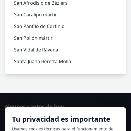
San Afrodisio de Béziers
San Caralipo mártir
San Pánfilo de Corfinio
San Polión mártir
San Vidal de Rávena
Santa Juana Beretta Molla
Algunos santos de hoy
Tu privacidad es importante
San Cayetano de Thiene
San Sixto II papa
Usamos cookies técnicas para el funcionamiento del