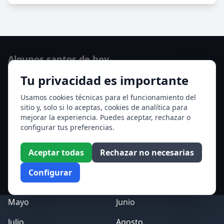
Algunos santos de hoy
Tu privacidad es importante
San Osvaldo de Maserfield
Santa Edith Stein (Sor Teresa Benedicta de la Cruz)
Usamos cookies técnicas para el funcionamiento del
sitio y, solo si lo aceptas, cookies de analítica para
Ver todos los santos de hoy
mejorar la experiencia. Puedes aceptar, rechazar o
configurar tus preferencias.
Acceso a los Meses
Aceptar todas
Rechazar no necesarias
Enero
Febrero
Configurar
Marzo
Abril
Mayo
Junio
Julio
Agosto