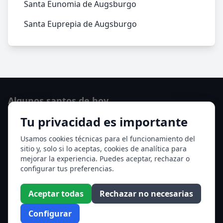
Santa Eunomia de Augsburgo
Santa Euprepia de Augsburgo
Algunos santos de hoy
Tu privacidad es importante
San Osvaldo de Maserfield
Santa Edith Stein (Sor Teresa Benedicta de la Cruz)
Usamos cookies técnicas para el funcionamiento del
sitio y, solo si lo aceptas, cookies de analítica para
Ver todos los santos de hoy
mejorar la experiencia. Puedes aceptar, rechazar o
configurar tus preferencias.
Acceso a los Meses
Aceptar todas
Rechazar no necesarias
Enero
Febrero
Configurar