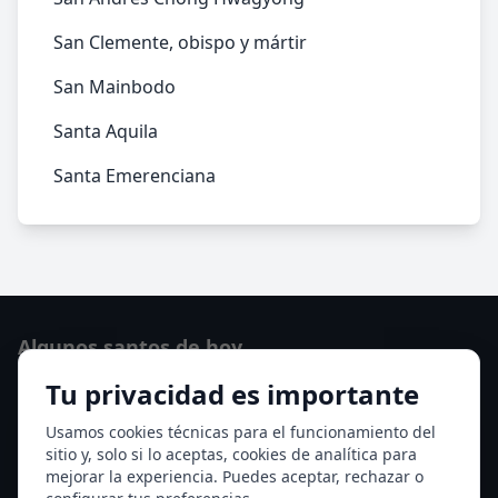
San Clemente, obispo y mártir
San Mainbodo
Santa Aquila
Santa Emerenciana
Algunos santos de hoy
Tu privacidad es importante
San Cayetano de Thiene
San Sixto II papa
Usamos cookies técnicas para el funcionamiento del
sitio y, solo si lo aceptas, cookies de analítica para
Ver todos los santos de hoy
mejorar la experiencia. Puedes aceptar, rechazar o