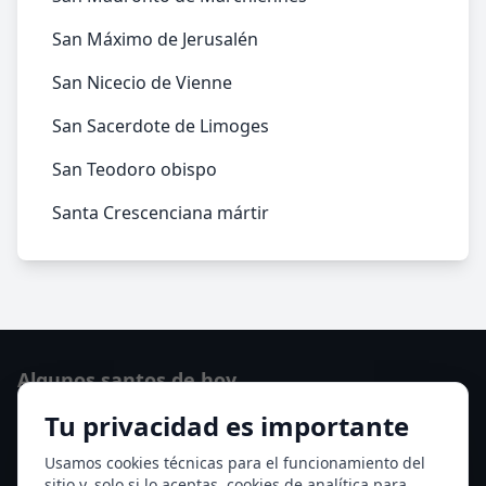
San Máximo de Jerusalén
San Nicecio de Vienne
San Sacerdote de Limoges
San Teodoro obispo
Santa Crescenciana mártir
Algunos santos de hoy
Tu privacidad es importante
Santo Domingo de Guzmán
Ver todos los santos de hoy
Usamos cookies técnicas para el funcionamiento del
sitio y, solo si lo aceptas, cookies de analítica para