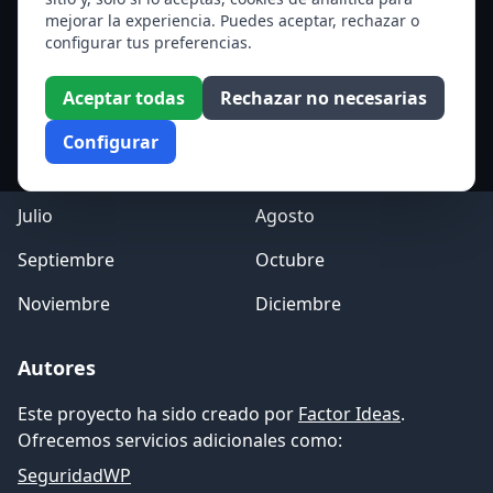
mejorar la experiencia. Puedes aceptar, rechazar o
Acceso a los Meses
configurar tus preferencias.
Enero
Febrero
Aceptar todas
Rechazar no necesarias
Marzo
Abril
Configurar
Mayo
Junio
Julio
Agosto
Septiembre
Octubre
Noviembre
Diciembre
Autores
Este proyecto ha sido creado por
Factor Ideas
.
Ofrecemos servicios adicionales como:
SeguridadWP