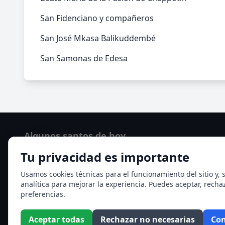
San Fidenciano y compañeros
San José Mkasa Balikuddembé
San Samonas de Edesa
Algunos santos de hoy
Tu privacidad es importante
Santo Domingo de Guzmán
Ver todos los santos de hoy
Usamos cookies técnicas para el funcionamiento del sitio y, s
analítica para mejorar la experiencia. Puedes aceptar, recha
preferencias.
Aceptar todas
Rechazar no necesarias
Con