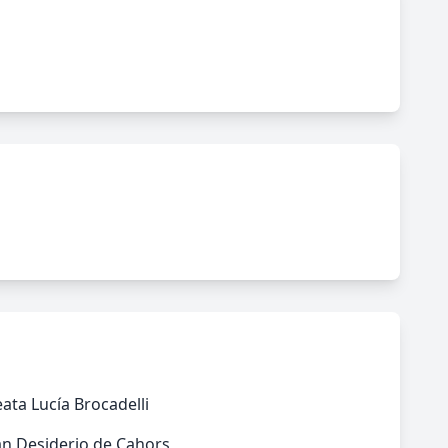
ata Lucía Brocadelli
an Desiderio de Cahors