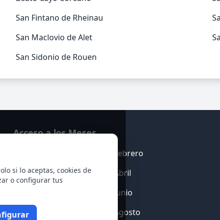
San Fintano de Rheinau
S
San Maclovio de Alet
Sa
San Sidonio de Rouen
Acceso a los Meses
Enero
Febrero
olo si lo aceptas, cookies de
Marzo
Abril
zar o configurar tus
Mayo
Junio
Julio
Agosto
figurar